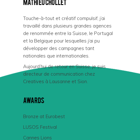
Mathieu Chollet
Touche-à-tout et créatif compulsif, j’ai
travaillé dans plusieurs grandes agences
de renommée entre la Suisse, le Portugal
et la Belgique pour lesquelles j’ai pu
développer des campagnes tant
nationales que internationales.
Aujourd’hui de retour en Suisse, je suis
directeur de communication chez
Creatives à Lausanne et Sion.
Awards
Bronze at Eurobest
LUSOS Festival
Cannes Lions